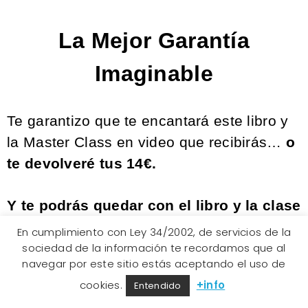
La Mejor Garantía
Imaginable
Te garantizo que te encantará este libro y
la Master Class en video que recibirás…
o
te devolveré tus 14€.
Y te podrás quedar con el libro y la clase
de 60 minutos.
En cumplimiento con Ley 34/2002, de servicios de la
sociedad de la información te recordamos que al
navegar por este sitio estás aceptando el uso de
Así es. Ni siquiera tendrás que darme
cookies.
+info
Entendido
ninguna explicación o devolverme nada.