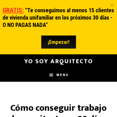
GRATIS:
"
Te conseguimos al menos 15 clientes
de vivienda unifamiliar en los próximos 30 días -
O NO PAGAS NADA"
¡Empezar!
Main
YO SOY ARQUITECTO
navigation
MENU
Cómo conseguir trabajo