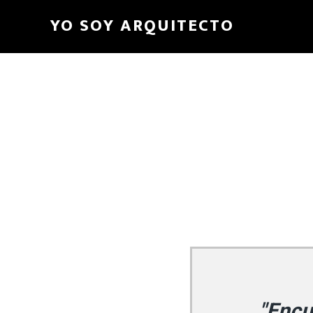
Main
YO SOY ARQUITECTO
navigation
"Encu