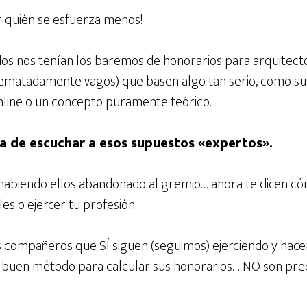
ver quién se esfuerza menos!
 nos tenían los baremos de honorarios para arquitectos
rematadamente vagos) que basen algo tan serio, como su 
line o un concepto puramente teórico.
a de escuchar a esos supuestos «expertos».
 habiendo ellos abandonado al gremio… ahora te dicen có
es o ejercer tu profesión.
os compañeros que SÍ siguen (seguimos) ejerciendo y hace
n buen método para calcular sus honorarios… NO son pr