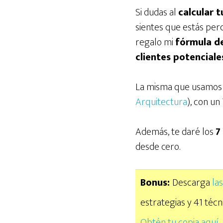
Si dudas al
calcular 
sientes que estás perd
regalo mi
fórmula de
clientes potenciale
La misma que usamos 
Arquitectura
), con u
Además, te daré los
7
desde cero.
Bonus:
Descarga
la
estrategias y 41 técn
Obtén tu copia aquí.