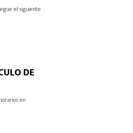
guir el siguiente
LCULO DE
norarios en