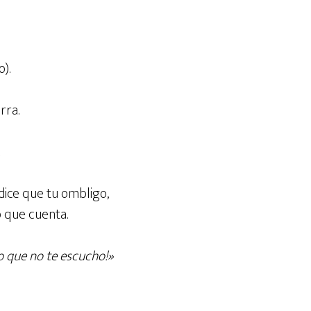
).
rra.
.
dice que tu ombligo,
o que cuenta.
o que no te escucho!»