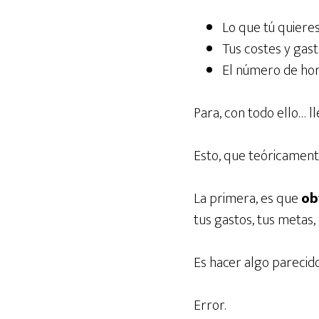
Lo que tú quiere
Tus costes y gastos
El número de hora
Para, con todo ello… l
Esto, que teóricame
La primera, es que
ob
tus gastos, tus metas,
Es hacer algo parecid
Error.