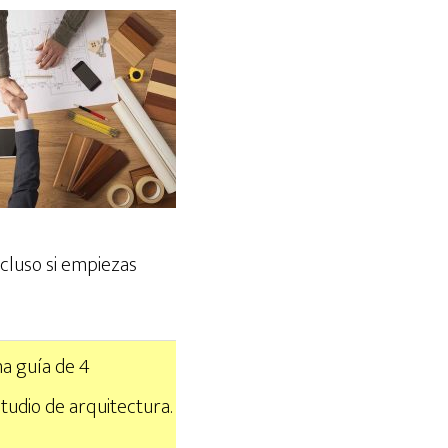
incluso si empiezas
a guía de 4
tudio de arquitectura.