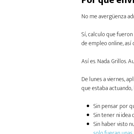
Por qué env
No me avergüenza admi
Sí, calculo que fuero
de empleo online, así
Así es. Nada. Grillos. 
De lunes a viernes, ap
que estaba actuando, 
Sin pensar por q
Sin tener ni idea
Sin haber visto 
solo fueran unas 