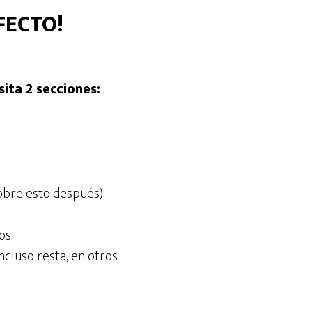
RFECTO!
ita 2 secciones:
obre esto después).
os
ncluso resta, en otros