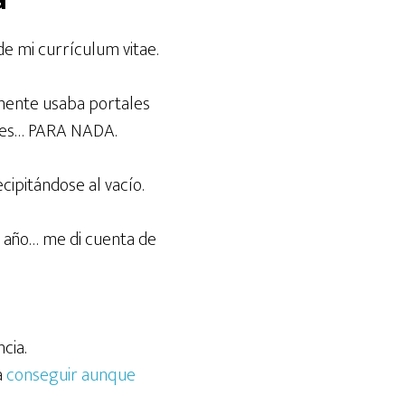
a
e mi currículum vitae.
amente usaba portales
oles… PARA NADA.
cipitándose al vacío.
un año… me di cuenta de
cia.
a
conseguir aunque