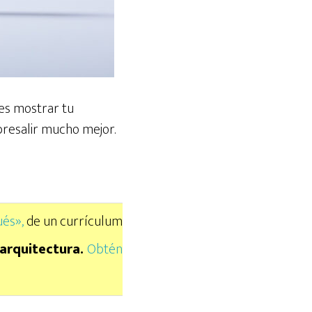
es mostrar tu
obresalir mucho mejor.
ués»,
de un currículum
 arquitectura.
Obtén