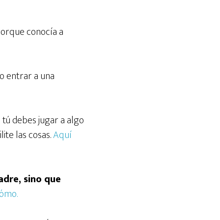
porque conocía a
o entrar a una
 tú debes jugar a algo
lite las cosas.
Aquí
adre, sino que
cómo.