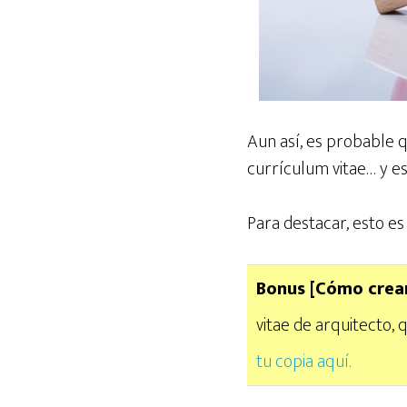
Aun así, es probable 
currículum vitae… y es
Para destacar, esto es
Bonus [Cómo crear
vitae de arquitecto,
tu copia aquí.