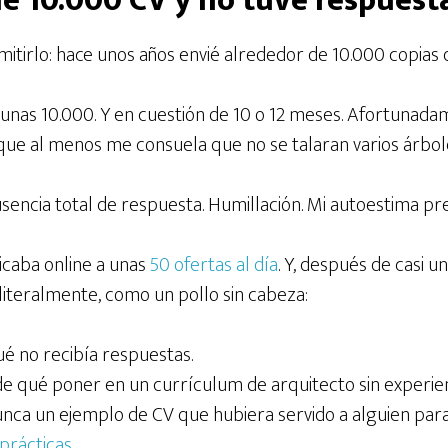
ié 10.000 CV y no tuve respuest
tirlo: hace unos años envié alrededor de 10.000 copias d
n unas 10.000. Y en cuestión de 10 o 12 meses. Afortunad
 que al menos me consuela que no se talaran varios árb
Ausencia total de respuesta. Humillación. Mi autoestima pre
licaba online a unas
50 ofertas al día
. Y, después de casi 
literalmente, como un pollo sin cabeza:
ué no recibía respuestas.
 de qué poner en un currículum de arquitecto sin experien
nunca un ejemplo de CV que hubiera servido a alguien par
prácticas
.